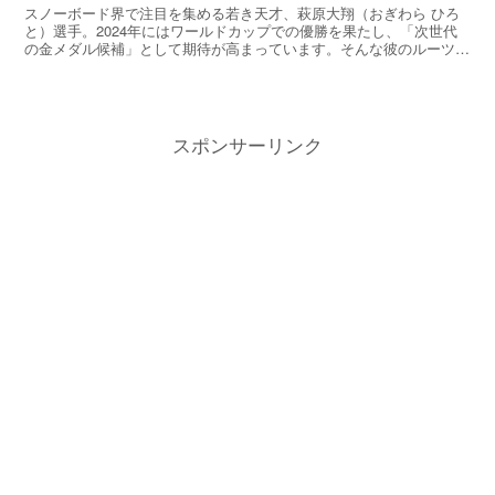
スノーボード界で注目を集める若き天才、萩原大翔（おぎわら ひろ
と）選手。2024年にはワールドカップでの優勝を果たし、「次世代
の金メダル候補」として期待が高まっています。そんな彼のルーツに
は、父・萩原崇之さんの存在が大きく影響しています。3...
スポンサーリンク