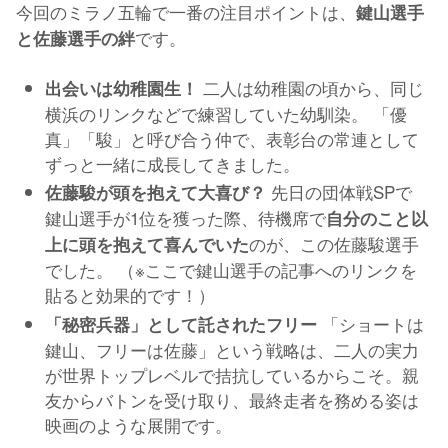
今回のミラノ五輪で一番の注目ポイントは、
鍵山選手
です。
と佐藤選手の絆
二人は幼稚園の頃から、同じ
出会いは幼稚園生！
横浜のリンクなどで練習していた幼馴染。 「優
真」「駿」と呼び合う仲で、表彰台の常連として
ずっと一緒に成長してきました。
先日の団体戦SPで
佐藤駿が頭を抱えて大喜び？
鍵山選手が1位を獲った際、待機席で
自分のこと以
のが、この佐藤駿選手
上に頭を抱えて喜んでいた
でした。 （※ここで鍵山選手の記事へのリンクを
貼ると効果的です！）
「ショートは
「秘密兵器」として託されたフリー
鍵山、フリーは佐藤」という戦略は、二人の実力
が世界トップレベルで拮抗しているからこそ。親
友からバトンを受け取り、最終走者を務める姿は
映画のような展開です。