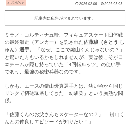
オリンピック
2026.02.09
2026.08.08
記事内に広告が含まれています。
ミラノ・コルティナ五輪、フィギュアスケート団体戦
の最終滑走（アンカー）を託された
佐藤駿（さとう し
「なぜ、ここで鍵山くんじゃないの？」
ゅん）選手。
と驚いた方もいるかもしれませんが、実は彼こそが日
本チームが隠し持っていた「4回転ルッツ」の使い手
であり、最強の秘密兵器なのです。
しかも、エースの鍵山優真選手とは、幼い頃から同じ
リンクで切磋琢磨してきた「幼馴染」という胸熱な関
係。
「佐藤くんのお父さんもスケーターなの？」 「鍵山く
んとの仲良しエピソードが知りたい！」