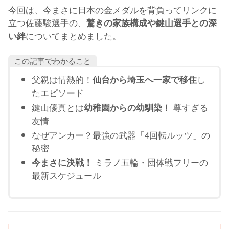
今回は、今まさに日本の金メダルを背負ってリンクに
立つ佐藤駿選手の、
驚きの家族構成や鍵山選手との深
についてまとめました。
い絆
この記事でわかること
父親は情熱的！
し
仙台から埼玉へ一家で移住
たエピソード
鍵山優真とは
尊すぎる
幼稚園からの幼馴染！
友情
なぜアンカー？最強の武器「4回転ルッツ」の
秘密
ミラノ五輪・団体戦フリーの
今まさに決戦！
最新スケジュール