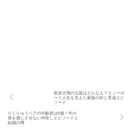
萩原大翔の父親はどんな人？スノーボ
ード人生を支えた家族の絆と育成エピ
ソード
りくりゅうペアの年齢差は9歳！年の
差を感じさせない仲良しエピソードと
結婚の噂