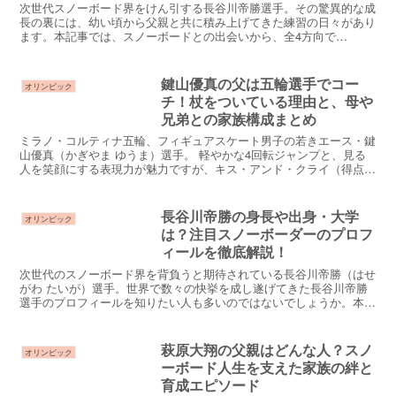
次世代スノーボード界をけん引する長谷川帝勝選手。その驚異的な成
長の裏には、幼い頃から父親と共に積み上げてきた練習の日々があり
ます。本記事では、スノーボードとの出会いから、全4方向で
1980（5回転半）を成功させるまでの過程を、父との絆・圧倒...
鍵山優真の父は五輪選手でコー
オリンピック
チ！杖をついている理由と、母や
兄弟との家族構成まとめ
ミラノ・コルティナ五輪、フィギュアスケート男子の若きエース・鍵
山優真（かぎやま ゆうま）選手。 軽やかな4回転ジャンプと、見る
人を笑顔にする表現力が魅力ですが、キス・アンド・クライ（得点発
表の場所）で隣に座る「ある男性」の存在が気になってい...
長谷川帝勝の身長や出身・大学
オリンピック
は？注目スノーボーダーのプロフ
ィールを徹底解説！
次世代のスノーボード界を背負うと期待されている長谷川帝勝（はせ
がわ たいが）選手。世界で数々の快挙を成し遂げてきた長谷川帝勝
選手のプロフィールを知りたい人も多いのではないでしょうか。本記
事では、長谷川帝勝選手の身長・出身地・中学・高校・大学...
萩原大翔の父親はどんな人？スノ
オリンピック
ーボード人生を支えた家族の絆と
育成エピソード