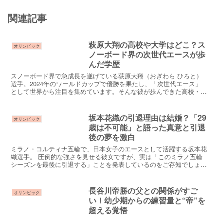
関連記事
萩原大翔の高校や大学はどこ？ス
オリンピック
ノーボード界の次世代エースが歩
んだ学歴
スノーボード界で急成長を遂げている荻原大翔（おぎわら ひろと）
選手。2024年のワールドカップで優勝を果たし、「次世代エース」
として世界から注目を集めています。そんな彼が歩んできた高校・大
学などの学歴はどんな道だったのでしょうか？この記事で...
坂本花織の引退理由は結婚？「29
オリンピック
歳は不可能」と語った真意と引退
後の夢を激白
ミラノ・コルティナ五輪で、日本女子のエースとして活躍する坂本花
織選手。 圧倒的な強さを見せる彼女ですが、実は「このミラノ五輪
シーズンを最後に引退する」ことを発表しているのをご存知でしょう
か？「まだ25歳でこんなに強いのに、なぜ？」 「引退後...
長谷川帝勝の父との関係がすご
オリンピック
い！幼少期からの練習量と“帝”を
超える覚悟