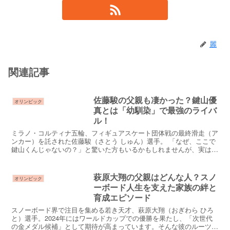
麗
関連記事
佐藤駿の父親も凄かった？鍵山優
オリンピック
真とは「幼馴染」で最強のライバ
ル！
ミラノ・コルティナ五輪、フィギュアスケート団体戦の最終滑走（ア
ンカー）を託された佐藤駿（さとう しゅん）選手。 「なぜ、ここで
鍵山くんじゃないの？」と驚いた方もいるかもしれませんが、実は彼
こそが日本チームが隠し持っていた「4回転ルッツ」の使...
萩原大翔の父親はどんな人？スノ
オリンピック
ーボード人生を支えた家族の絆と
育成エピソード
スノーボード界で注目を集める若き天才、萩原大翔（おぎわら ひろ
と）選手。2024年にはワールドカップでの優勝を果たし、「次世代
の金メダル候補」として期待が高まっています。そんな彼のルーツに