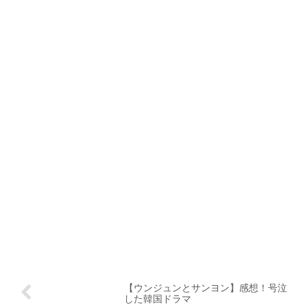
【ウンジュンとサンヨン】感想！号泣
した韓国ドラマ