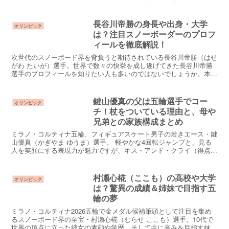
は、父・萩原崇之さんの存在が大きく影響しています。3...
長谷川帝勝の身長や出身・大学
オリンピック
は？注目スノーボーダーのプロフ
ィールを徹底解説！
次世代のスノーボード界を背負うと期待されている長谷川帝勝（はせ
がわ たいが）選手。世界で数々の快挙を成し遂げてきた長谷川帝勝
選手のプロフィールを知りたい人も多いのではないでしょうか。本記
事では、長谷川帝勝選手の身長・出身地・中学・高校・大学...
鍵山優真の父は五輪選手でコー
オリンピック
チ！杖をついている理由と、母や
兄弟との家族構成まとめ
ミラノ・コルティナ五輪、フィギュアスケート男子の若きエース・鍵
山優真（かぎやま ゆうま）選手。 軽やかな4回転ジャンプと、見る
人を笑顔にする表現力が魅力ですが、キス・アンド・クライ（得点発
表の場所）で隣に座る「ある男性」の存在が気になってい...
村瀬心椛（ここも）の高校や大学
オリンピック
は？驚異の成績＆姉妹で目指す五
輪の夢
ミラノ・コルティナ2026五輪で金メダル候補筆頭として注目を集め
るスノーボード界の至宝・村瀬心椛（むらせ ここも）選手。10代で
世界の頂点に立った彼女の素顔や学歴、そして共に高みを目指す妹・