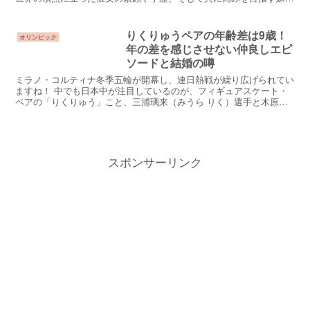
由徠（ゆら）さんとの絆について、最新情報を交えて徹...
りくりゅうペアの年齢差は9歳！
オリンピック
年の差を感じさせない仲良しエピ
ソードと結婚の噂
ミラノ・コルティナ冬季五輪が開幕し、連日熱戦が繰り広げられてい
ますね！ 中でも日本中が注目しているのが、フィギュアスケート・
ペアの「りくりゅう」こと、三浦璃来（みうら りく）選手と木原龍
一（きはら りゅういち）選手です。氷上の息の合った演技...
スポンサーリンク