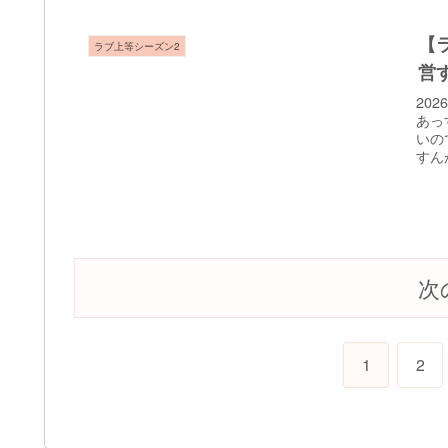
【
ラブ上等シーズン2
営
20
あっ
いの
すん
次
1
2