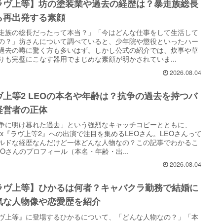
ラヴ上等】坊の塗装業や過去の経歴は？暴走族総長
ら再出発する素顔
走族の総長だったって本当？」「今はどんな仕事をして生活して
の？」坊さんについて調べていると、少年院や懲役といったハー
過去の噂に驚く方も多いはず。しかし公式の紹介では、炊事や草
りも完璧にこなす器用でまじめな素顔が明かされていま...
2026.08.04
ヴ上等2 LEOの本名や年齢は？抗争の過去を持つバ
経営者の正体
争に明け暮れた過去」という強烈なキャッチコピーとともに、
tflix『ラヴ上等2』への出演で注目を集めるLEOさん。LEOさんって
ルドな経歴なんだけど一体どんな人物なの？この記事でわかるこ
EOさんのプロフィール（本名・年齢・出...
2026.08.04
ラヴ上等】ひかるは何者？キャバクラ勤務で結婚に
気な人物像や恋愛歴を紹介
ヴ上等』に登場するひかるについて、「どんな人物なの？」「本