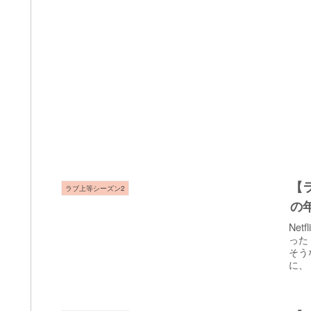
【
ラブ上等シーズン2
の
Ne
った
そう
に、