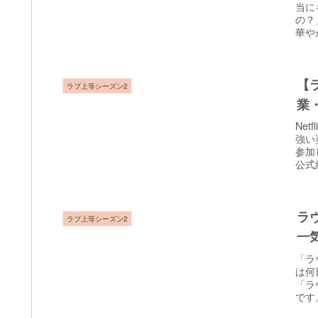
当に
の？
華や
【
ラブ上等シーズン2
業
Ne
強い
参加
公式
ラ
ラブ上等シーズン2
一
「ラ
は何
「ラ
です