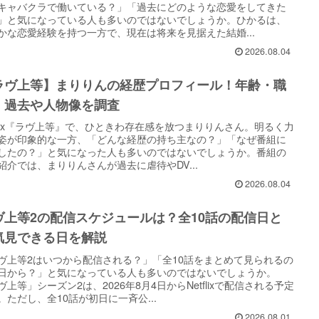
キャバクラで働いている？」「過去にどのような恋愛をしてきた
」と気になっている人も多いのではないでしょうか。ひかるは、
かな恋愛経験を持つ一方で、現在は将来を見据えた結婚...
2026.08.04
ラヴ上等】まりりんの経歴プロフィール！年齢・職
・過去や人物像を調査
tflix『ラヴ上等』で、ひときわ存在感を放つまりりんさん。明るく力
姿が印象的な一方、「どんな経歴の持ち主なの？」「なぜ番組に
したの？」と気になった人も多いのではないでしょうか。番組の
紹介では、まりりんさんが過去に虐待やDV...
2026.08.04
ヴ上等2の配信スケジュールは？全10話の配信日と
気見できる日を解説
ヴ上等2はいつから配信される？」「全10話をまとめて見られるの
日から？」と気になっている人も多いのではないでしょうか。
ヴ上等」シーズン2は、2026年8月4日からNetflixで配信される予定
。ただし、全10話が初日に一斉公...
2026.08.01