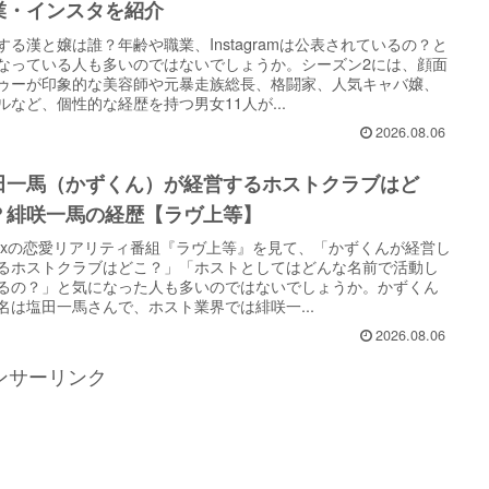
業・インスタを紹介
する漢と嬢は誰？年齢や職業、Instagramは公表されているの？と
なっている人も多いのではないでしょうか。シーズン2には、顔面
ゥーが印象的な美容師や元暴走族総長、格闘家、人気キャバ嬢、
ルなど、個性的な経歴を持つ男女11人が...
2026.08.06
田一馬（かずくん）が経営するホストクラブはど
？緋咲一馬の経歴【ラヴ上等】
tflixの恋愛リアリティ番組『ラヴ上等』を見て、「かずくんが経営し
るホストクラブはどこ？」「ホストとしてはどんな名前で活動し
るの？」と気になった人も多いのではないでしょうか。かずくん
名は塩田一馬さんで、ホスト業界では緋咲一...
2026.08.06
ンサーリンク