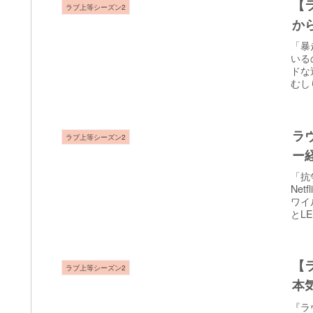
【
ラブ上等シーズン2
か
「暴
いる
ドな
むし
ラ
ラブ上等シーズン2
ー
「抗
Ne
ワイ
とL
【
ラブ上等シーズン2
本
『ラ