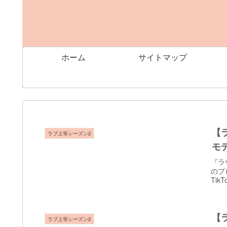
ホーム
サイトマップ
【
ラブ上等シーズン2
モ
『ラ
のプ
Ti
【
ラブ上等シーズン2