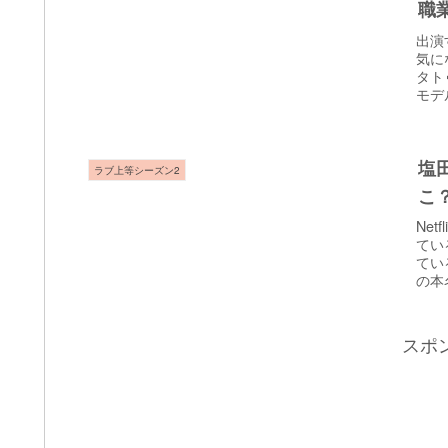
職
出演
気に
タト
モデ
塩
ラブ上等シーズン2
こ
Ne
てい
てい
の本
スポ