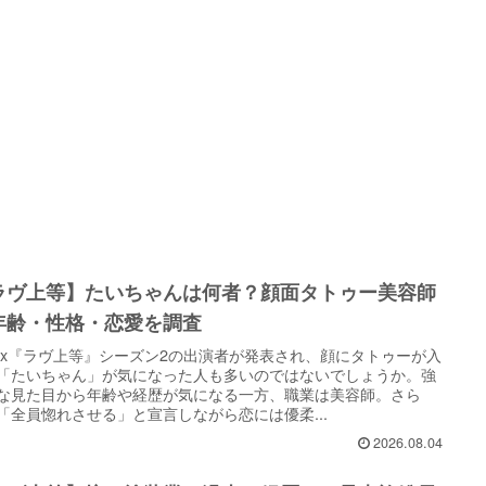
ラヴ上等】たいちゃんは何者？顔面タトゥー美容師
年齢・性格・恋愛を調査
tflix『ラヴ上等』シーズン2の出演者が発表され、顔にタトゥーが入
「たいちゃん」が気になった人も多いのではないでしょうか。強
な見た目から年齢や経歴が気になる一方、職業は美容師。さら
「全員惚れさせる」と宣言しながら恋には優柔...
2026.08.04