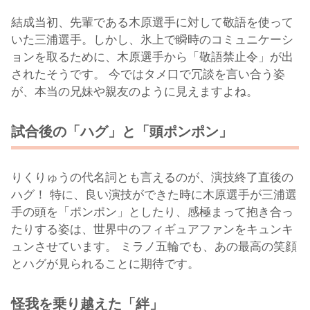
結成当初、先輩である木原選手に対して敬語を使って
いた三浦選手。しかし、氷上で瞬時のコミュニケーシ
ョンを取るために、木原選手から「敬語禁止令」が出
されたそうです。 今ではタメ口で冗談を言い合う姿
が、本当の兄妹や親友のように見えますよね。
試合後の「ハグ」と「頭ポンポン」
りくりゅうの代名詞とも言えるのが、演技終了直後の
ハグ！ 特に、良い演技ができた時に木原選手が三浦選
手の頭を「ポンポン」としたり、感極まって抱き合っ
たりする姿は、世界中のフィギュアファンをキュンキ
ュンさせています。 ミラノ五輪でも、あの最高の笑顔
とハグが見られることに期待です。
怪我を乗り越えた「絆」