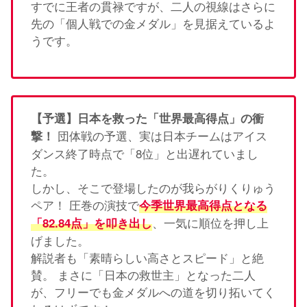
すでに王者の貫禄ですが、二人の視線はさらに
先の「個人戦での金メダル」を見据えているよ
うです。
【予選】日本を救った「世界最高得点」の衝
団体戦の予選、実は日本チームはアイス
撃！
ダンス終了時点で「8位」と出遅れていまし
た。
しかし、そこで登場したのが我らがりくりゅう
ペア！ 圧巻の演技で
今季世界最高得点となる
、一気に順位を押し上
「82.84点」を叩き出し
げました。
解説者も「素晴らしい高さとスピード」と絶
賛。 まさに「日本の救世主」となった二人
が、フリーでも金メダルへの道を切り拓いてく