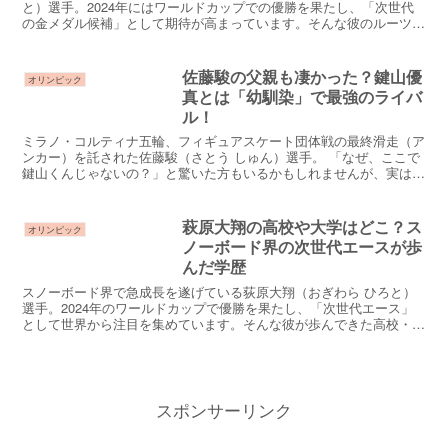
と）選手。2024年にはワールドカップでの優勝を果たし、「次世代
の金メダル候補」として期待が高まっています。そんな彼のルーツに
は、父・萩原崇之さんの存在が大きく影響しています。3...
佐藤駿の父親も凄かった？鍵山優
オリンピック
真とは「幼馴染」で最強のライバ
ル！
ミラノ・コルティナ五輪、フィギュアスケート団体戦の最終滑走（ア
ンカー）を託された佐藤駿（さとう しゅん）選手。 「なぜ、ここで
鍵山くんじゃないの？」と驚いた方もいるかもしれませんが、実は彼
こそが日本チームが隠し持っていた「4回転ルッツ」の使...
萩原大翔の高校や大学はどこ？ス
オリンピック
ノーボード界の次世代エースが歩
んだ学歴
スノーボード界で急成長を遂げている荻原大翔（おぎわら ひろと）
選手。2024年のワールドカップで優勝を果たし、「次世代エース」
として世界から注目を集めています。そんな彼が歩んできた高校・大
学などの学歴はどんな道だったのでしょうか？この記事で...
スポンサーリンク