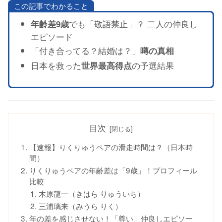
この記事でわかること
でも「敬語禁止」？ 二人の仲良し
年齢差9歳
エピソード
「付き合ってる？結婚は？」
噂の真相
日本を救った
の予選結果
世界最高得点
目次
【速報】りくりゅうペアの滑走時間は？（日本時
間）
りくりゅうペアの年齢差は「9歳」！プロフィール
比較
木原龍一（きはら りゅういち）
三浦璃来（みうら りく）
年の差を感じさせない！「尊い」仲良しエピソー