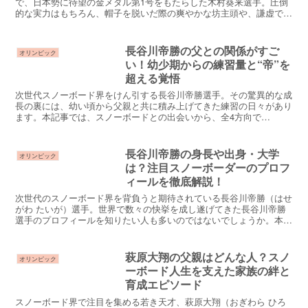
で、日本勢に待望の金メダル第1号をもたらした木村葵来選手。圧倒
的な実力はもちろん、帽子を脱いだ際の爽やかな坊主頭や、謙虚で礼
儀正しいインタビュー姿に「一気にファンになった」とい...
長谷川帝勝の父との関係がすご
オリンピック
い！幼少期からの練習量と“帝”を
超える覚悟
次世代スノーボード界をけん引する長谷川帝勝選手。その驚異的な成
長の裏には、幼い頃から父親と共に積み上げてきた練習の日々があり
ます。本記事では、スノーボードとの出会いから、全4方向で
1980（5回転半）を成功させるまでの過程を、父との絆・圧倒...
長谷川帝勝の身長や出身・大学
オリンピック
は？注目スノーボーダーのプロフ
ィールを徹底解説！
次世代のスノーボード界を背負うと期待されている長谷川帝勝（はせ
がわ たいが）選手。世界で数々の快挙を成し遂げてきた長谷川帝勝
選手のプロフィールを知りたい人も多いのではないでしょうか。本記
事では、長谷川帝勝選手の身長・出身地・中学・高校・大学...
萩原大翔の父親はどんな人？スノ
オリンピック
ーボード人生を支えた家族の絆と
育成エピソード
スノーボード界で注目を集める若き天才、萩原大翔（おぎわら ひろ