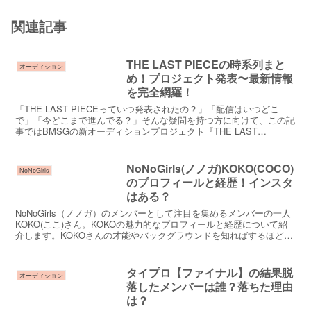
関連記事
THE LAST PIECEの時系列まと
オーディション
め！プロジェクト発表〜最新情報
を完全網羅！
「THE LAST PIECEっていつ発表されたの？」「配信はいつどこ
で」「今どこまで進んでる？」そんな疑問を持つ方に向けて、この記
事ではBMSGの新オーディションプロジェクト『THE LAST
PIECE』の動きを、時系列でまとめてお届け...
NoNoGirls(ノノガ)KOKO(COCO)
NoNoGirls
のプロフィールと経歴！インスタ
はある？
NoNoGirls（ノノガ）のメンバーとして注目を集めるメンバーの一人
KOKO(ここ)さん。KOKOの魅力的なプロフィールと経歴について紹
介します。KOKOさんの才能やバックグラウンドを知ればするほど、
すごい経歴の持ち主ということがわかりも...
タイプロ【ファイナル】の結果脱
オーディション
落したメンバーは誰？落ちた理由
は？