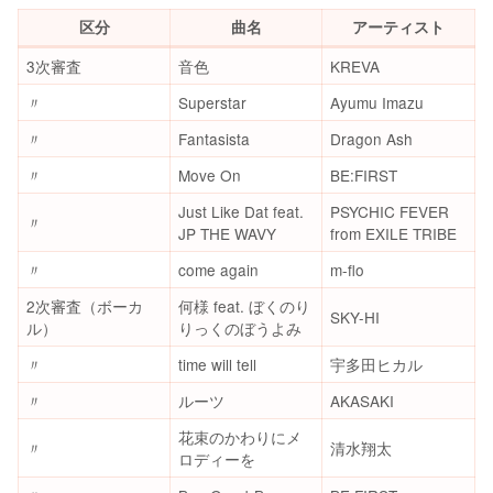
区分
曲名
アーティスト
3次審査
音色
KREVA
〃
Superstar
Ayumu Imazu
〃
Fantasista
Dragon Ash
〃
Move On
BE:FIRST
Just Like Dat feat.
PSYCHIC FEVER
〃
JP THE WAVY
from EXILE TRIBE
〃
come again
m-flo
2次審査（ボーカ
何様 feat. ぼくのり
SKY-HI
ル）
りっくのぼうよみ
〃
time will tell
宇多田ヒカル
〃
ルーツ
AKASAKI
花束のかわりにメ
〃
清水翔太
ロディーを