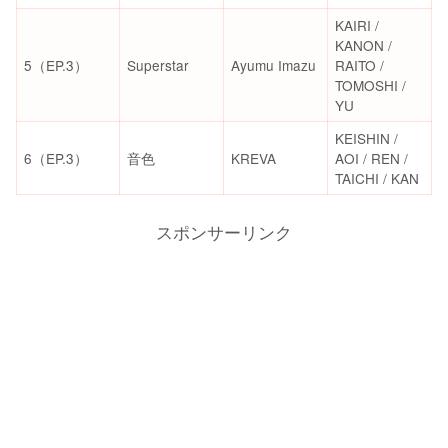
KAIRI /
KANON /
5（EP.3）
Superstar
Ayumu Imazu
RAITO /
TOMOSHI /
YU
KEISHIN /
6（EP.3）
音色
KREVA
AOI / REN /
TAICHI / KAN
スポンサーリンク