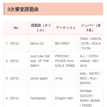
3次審査課題曲
課題曲（タイ
メンバー（各
No.
アーティスト
トル）
5名）
TAIKI / KANTA
1（EP.2）
Move On
BE:FIRST
/ EITA / SOLA
/ YUTA
Just Like Dat
PSYCHIC
A.J. / COTA /
2（EP.2）
feat. JP THE
FEVER from
ISANA / KEI /
WAVY
EXILE TRIBE
SHO
HAL / KEITO /
3（EP.2）
come again
m-flo
REO / RUI /
RYOTO
RYOMA /
GOICHI /
4（EP.3）
Fantasista
Dragon Ash
RAIKI /ADAM
/ TAISEI