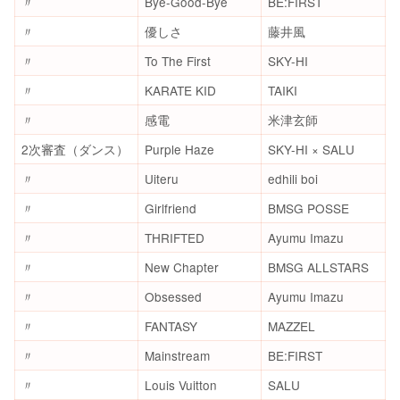
〃
Bye-Good-Bye
BE:FIRST
〃
優しさ
藤井風
〃
To The First
SKY-HI
〃
KARATE KID
TAIKI
〃
感電
米津玄師
2次審査（ダンス）
Purple Haze
SKY-HI × SALU
〃
Uiteru
edhili boi
〃
Girlfriend
BMSG POSSE
〃
THRIFTED
Ayumu Imazu
〃
New Chapter
BMSG ALLSTARS
〃
Obsessed
Ayumu Imazu
〃
FANTASY
MAZZEL
〃
Mainstream
BE:FIRST
〃
Louis Vuitton
SALU