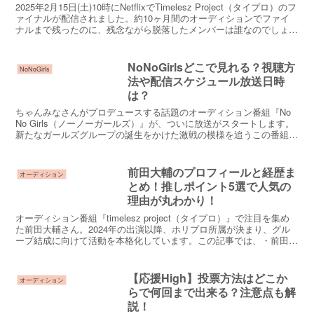
2025年2月15日(土)10時にNetflixでTimelesz Project（タイプロ）のフ
ァイナルが配信されました。約10ヶ月間のオーディションでファイ
ナルまで残ったのに、残念ながら脱落したメンバーは誰なのでしょう
か。また脱落した理...
NoNoGirlsどこで見れる？視聴方
NoNoGirls
法や配信スケジュール放送日時
は？
ちゃんみなさんがプロデュースする話題のオーディション番組『No
No Girls（ノーノーガールズ）』が、ついに放送がスタートします。
新たなガールズグループの誕生をかけた激戦の模様を追うこの番組で
すが、どこで見れるのか、また視聴できるのか気...
前田大輔のプロフィールと経歴ま
オーディション
とめ！推しポイント5選で人気の
理由が丸わかり！
オーディション番組『timelesz project（タイプロ）』で注目を集め
た前田大輔さん。2024年の出演以降、ホリプロ所属が決まり、グル
ープ結成に向けて活動を本格化しています。この記事では、・前田大
輔さんのプロフィール・これまでの活動...
【応援High】投票方法はどこか
オーディション
らで何回まで出来る？注意点も解
説！