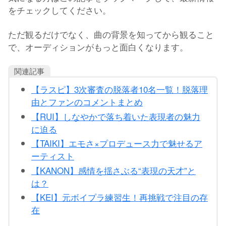
をチェックしてください。
ただ観るだけでなく、曲の背景を知ってから観ること
で、オーディションがもっと面白くなります。
関連記事
【ラスピ】3次審査の脱落者10名一覧！脱落理
由とファンのコメントまとめ
【RUI】しなやかで落ち着いた表現者の魅力
に迫る
【TAIKI】エモさ×プロデュース力で魅せるア
ーティスト
【KANON】感情を揺さぶる“表現の天才”と
は？
【KEI】元ボイプラ練習生！再挑戦で注目の存
在