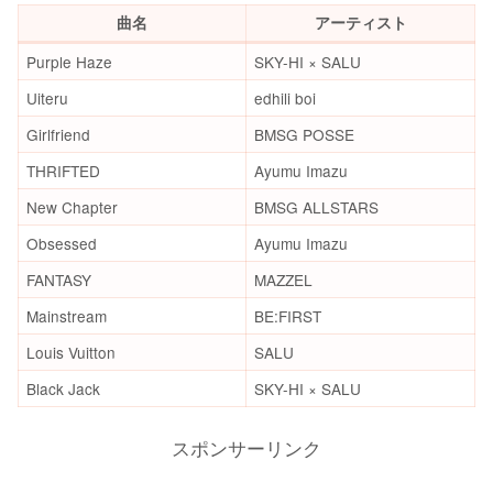
曲名
アーティスト
Purple Haze
SKY-HI × SALU
Uiteru
edhili boi
Girlfriend
BMSG POSSE
THRIFTED
Ayumu Imazu
New Chapter
BMSG ALLSTARS
Obsessed
Ayumu Imazu
FANTASY
MAZZEL
Mainstream
BE:FIRST
Louis Vuitton
SALU
Black Jack
SKY-HI × SALU
スポンサーリンク