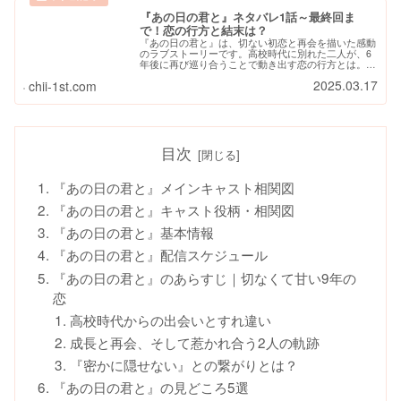
『あの日の君と』ネタバレ1話～最終回ま
で！恋の行方と結末は？
『あの日の君と』は、切ない初恋と再会を描いた感動
のラブストーリーです。高校時代に別れた二人が、6
年後に再び巡り合うことで動き出す恋の行方とは。本
記事では、1話から最終回までのあらすじをネタバレ
2025.03.17
chii-1st.com
付きで紹介しながら、物語の見どころや登場人物の
関...
目次
『あの日の君と』メインキャスト相関図
『あの日の君と』キャスト役柄・相関図
『あの日の君と』基本情報
『あの日の君と』配信スケジュール
『あの日の君と』のあらすじ｜切なくて甘い9年の
恋
高校時代からの出会いとすれ違い
成長と再会、そして惹かれ合う2人の軌跡
『密かに隠せない』との繋がりとは？
『あの日の君と』の見どころ5選