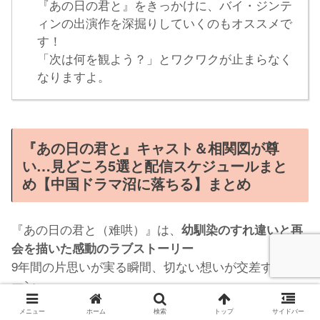
『あの日の君と』をきっかけに、バイ・ジンテ
ィンの出演作を深掘りしていくのもオススメで
す！
「次は何を観よう？」とワクワクが止まらなく
なりますよ。
『あの日の君と』キャスト＆相関図が尊
い…見どころ5選と配信スケジュールまと
め【中国ドラマ沼に落ちる】
まとめ
『あの日の君と（难哄）』は、
幼馴染のすれ違いと再
会を描いた感動のラブストーリー
9年間の片思いが実る瞬間、切ない想いが交差するシ
ーン…
です！
涙なしでは見られない、心に響く物語
メニュー
ホーム
検索
トップ
サイドバー