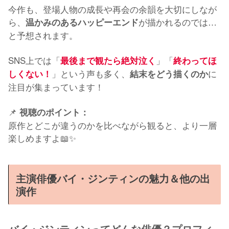
今作も、登場人物の成長や再会の余韻を大切にしなが
ら、
が描かれるのでは…
温かみのあるハッピーエンド
と予想されます。
SNS上では「
」「
最後まで観たら絶対泣く
終わってほ
」という声も多く、
に
しくない！
結末をどう描くのか
注目が集まっています！
📌
視聴のポイント：
原作とどこが違うのかを比べながら観ると、より一層
楽しめますよ📖✨
主演俳優バイ・ジンティンの魅力＆他の出
演作
バイ・ジンティンってどんな俳優？プロフィ