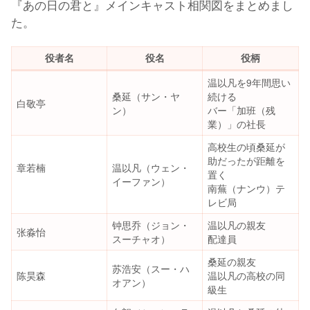
『あの日の君と』メインキャスト相関図をまとめまし
た。
役者名
役名
役柄
温以凡を9年間思い
桑延（サン・ヤ
続ける
白敬亭
ン）
バー「加班（残
業）」の社長
高校生の頃桑延が
助だったが距離を
章若楠
温以凡（ウェン・
置く
イーファン）
南蕪（ナンウ）テ
レビ局
钟思乔（ジョン・
温以凡の親友
张淼怡
スーチャオ）
配達員
桑延の親友
苏浩安（スー・ハ
陈昊森
温以凡の高校の同
オアン）
級生