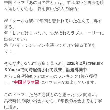
中国ドラマ『あの日の君と』は、すれ違いと再会を繰
り返しながらも、愛を貫いた2人の物語。
💭「クールな彼に9年間も想われていたなんて…尊す
ぎる」
💭「甘いだけじゃない、心が揺れるラブストーリーに
出会いたい」
💭「バイ・ジンティン主演ってだけで観る価値あ
り！」
そんな声がSNSでも多く見られ、
2025年2月にNetflix
＆Youkuで同時配信されて以来、話題沸騰中！
さらに台湾Netflixでは堂々のランキング1位を獲得
し、“
”にハマる人が続出しています。
中国ドラマ沼
このドラマ、ただの恋愛ものと思ったら大間違い。
高校時代の淡い出会いから、9年後の再会までを丁寧
に描き、