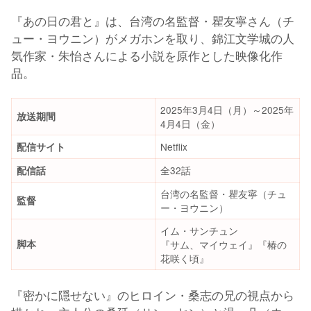
『あの日の君と』は、台湾の名監督・瞿友寧さん（チ
ュー・ヨウニン）がメガホンを取り、錦江文学城の人
気作家・朱怡さんによる小説を原作とした映像化作
品。
2025年3月4日（月）～2025年
放送期間
4月4日（金）
Netflix
配信サイト
全32話
配信話
台湾の名監督・瞿友寧（チュ
監督
ー・ヨウニン）
イム・サンチュン
脚本
『サム、マイウェイ』『椿の
花咲く頃』
『密かに隠せない』のヒロイン・桑志の兄の視点から