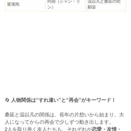
向朗（シャン・ラ
温以凡と桑延の幼
翟潇闻
ン）
馴染
🔄
人物関係は“すれ違い”と“再会”がキーワード！
桑延と温以凡の関係は、長年の片想いから始まり、大
人になってからの再会で少しずつ動き出します。
2人を取り巻く友人たちも、それぞれが
恋愛・友情・