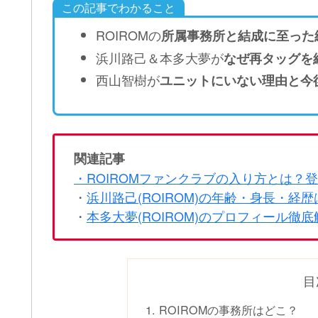
この記事でわかること
ROIROMの
所属事務所と結成に至った
浜川路己＆本多大夢が
なぜ再タッグを
西山智樹が
ユニットにいない理由と今
関連記事
・ROIROMファンクラブの入り方とは？
・
浜川路己(ROIROM)の年齢・身長・
・
本多大夢(ROIROM)のプロフィール徹
目
ROIROMの事務所はどこ？