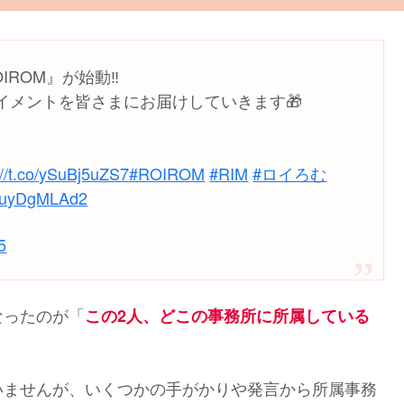
ROM』が始動‼️
イメントを皆さまにお届けしていきます🎁
://t.co/ySuBj5uZS7
#ROIROM
#RIM
#ロイろむ
m/IuyDgMLAd2
5
なったのが「
この2人、どこの事務所に所属している
いませんが、いくつかの手がかりや発言から所属事務