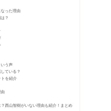
になった理由
制は？
け
緯
い
という声
属している？
ットを紹介
理由
由は？西山智樹がいない理由も紹介！まとめ