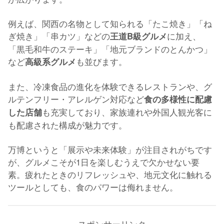
例えば、関西の名物として知られる「たこ焼き」「ね
ぎ焼き」「串カツ」などの
に加え、
王道B級グルメ
「黒毛和牛のステーキ」「地元ブランドのとんかつ」
など
も並びます。
高級系グルメ
また、冷凍食品の進化を体験できるレストランや、グ
ルテンフリー・アレルゲン対応など
食の多様性に配慮
も充実しており、家族連れや外国人観光客に
した店舗
も配慮された構成が魅力です。
万博というと「展示や未来体験」が注目されがちです
が、グルメこそが1日を楽しむうえで欠かせない要
素。疲れたときのリフレッシュや、地元文化に触れる
ツールとしても、食のパワーは侮れません。
スポンサーリンク