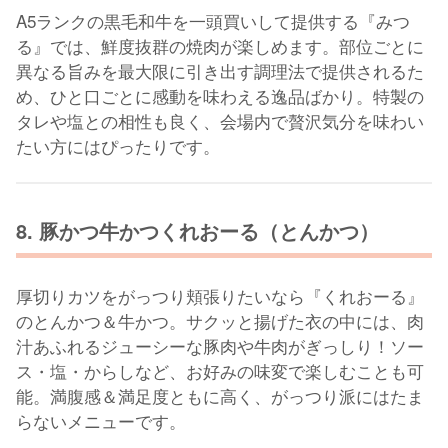
A5ランクの黒毛和牛を一頭買いして提供する『みつ
る』では、鮮度抜群の焼肉が楽しめます。部位ごとに
異なる旨みを最大限に引き出す調理法で提供されるた
め、ひと口ごとに感動を味わえる逸品ばかり。特製の
タレや塩との相性も良く、会場内で贅沢気分を味わい
たい方にはぴったりです。
8. 豚かつ牛かつくれおーる（とんかつ）
厚切りカツをがっつり頬張りたいなら『くれおーる』
のとんかつ＆牛かつ。サクッと揚げた衣の中には、肉
汁あふれるジューシーな豚肉や牛肉がぎっしり！ソー
ス・塩・からしなど、お好みの味変で楽しむことも可
能。満腹感＆満足度ともに高く、がっつり派にはたま
らないメニューです。