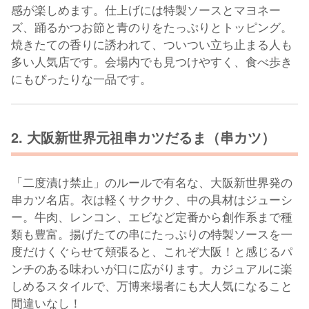
感が楽しめます。仕上げには特製ソースとマヨネー
ズ、踊るかつお節と青のりをたっぷりとトッピング。
焼きたての香りに誘われて、ついつい立ち止まる人も
多い人気店です。会場内でも見つけやすく、食べ歩き
にもぴったりな一品です。
2. 大阪新世界元祖串カツだるま（串カツ）
「二度漬け禁止」のルールで有名な、大阪新世界発の
串カツ名店。衣は軽くサクサク、中の具材はジューシ
ー。牛肉、レンコン、エビなど定番から創作系まで種
類も豊富。揚げたての串にたっぷりの特製ソースを一
度だけくぐらせて頬張ると、これぞ大阪！と感じるパ
ンチのある味わいが口に広がります。カジュアルに楽
しめるスタイルで、万博来場者にも大人気になること
間違いなし！