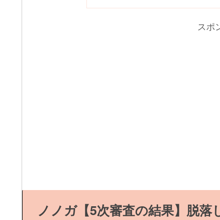
スポ
ノノガ【5次審査の結果】脱落