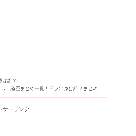
出身は誰？
ール・経歴まとめ一覧！日プ出身は誰？まとめ
ンサーリンク