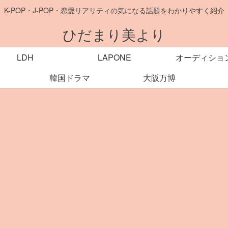
K-POP・J-POP・恋愛リアリティの気になる話題をわかりやすく紹介
ひだまり美より
LDH
LAPONE
オーディショ
韓国ドラマ
大阪万博