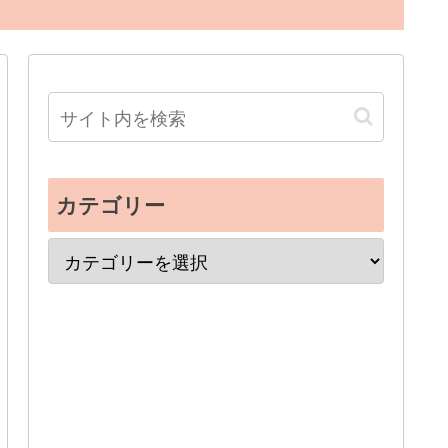
カテゴリー