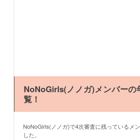
NoNoGirls(ノノガ)メン
覧！
NoNoGirls(ノノガ)で4次審査に残ってい
した。