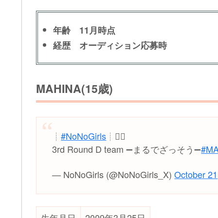
年齢 11月時点
経歴 オーディション応募時
MAHINA(15歳)
┊
#NoNoGirls
┊❤️‍🔥
3rd Round D team ➖まるでざっそう➖
#MA
— NoNoGirls (@NoNoGirls_X)
October 21
生年月日
2009年3月25日