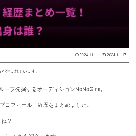
2024.11.11
2024.11.17
告が含まれています。
ープ発掘するオーディションNoNoGirls。
にプロフィール、経歴をまとめました。
よね？