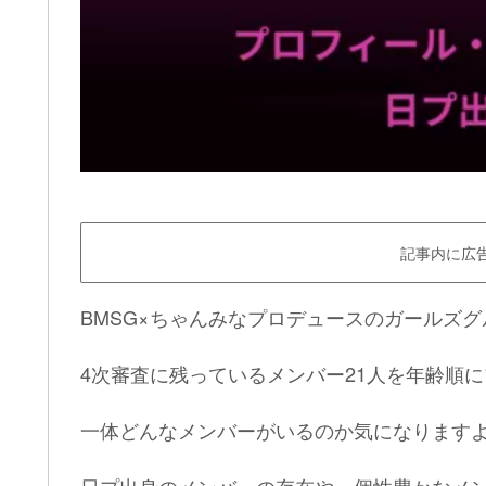
記事内に広
BMSG×ちゃんみなプロデュースのガールズグル
4次審査に残っているメンバー21人を年齢順
一体どんなメンバーがいるのか気になります