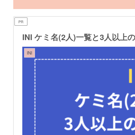
PR
INI ケミ名(2人)一覧と3人
INI