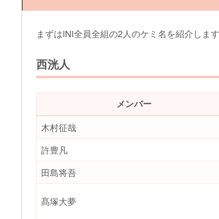
まずはINI全員全組の2人のケミ名を紹介しま
西洸人
メンバー
木村征哉
許豊凡
田島将吾
髙塚大夢