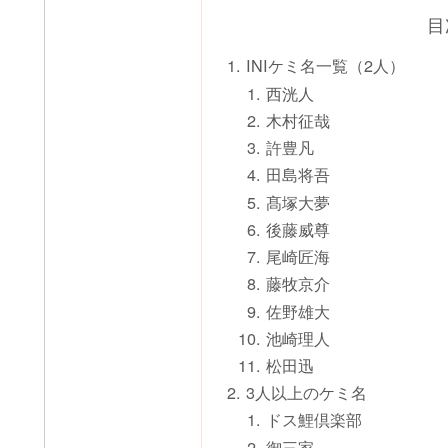
目
INIケミ名一覧（2人）
西洸人
木村征哉
許豊凡
田島将吾
髙塚大夢
後藤威尊
尾崎匠海
藤牧京介
佐野雄大
池崎理人
松田迅
3人以上のケミ名
ドス鯉倶楽部
御三家