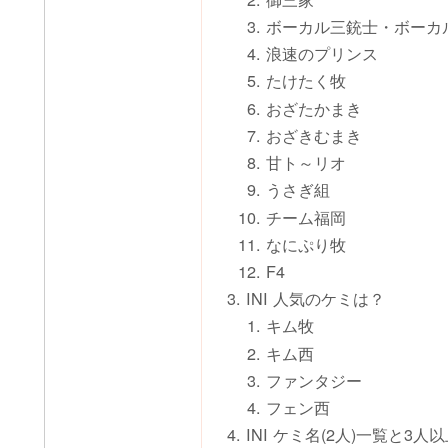
ボーカル三銃士・ボーカ
浪速のプリンス
たけたく牧
おざたかまき
おざきむまき
甘ト～リオ
うさぎ組
チーム福岡
なにぷり牧
F4
INI 人気のケミは？
キム牧
キム西
ファンタジー
フェン西
INI ケミ名(2人)一覧と