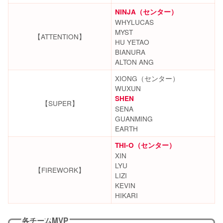
NINJA（センター）
WHYLUCAS
MYST
【ATTENTION】
HU YETAO
BIANURA
ALTON ANG
XIONG（センター）
WUXUN
SHEN
【SUPER】
SENA
GUANMING
EARTH
THI-O（センター）
XIN
LYU
【FIREWORK】
LIZI
KEVIN
HIKARI
各チームMVP