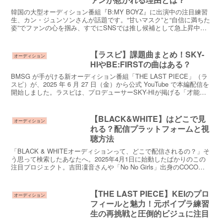
韓国の大型オーディション番組『B:MY BOYZ』に出演中の注目練習
生、カン・ジュンソンさんが話題です。“甘いマスク”と“自信に満ちた
姿”でファンの心を掴み、すでにSNSでは推し候補として急上昇中。
本記事では、カン・ジュンソンさんさんのプロ...
【ラスピ】課題曲まとめ！SKY-
オーディション
HIやBE:FIRSTの曲はある？
BMSG が手がける新オーディション番組「THE LAST PIECE」（ラ
スピ）が、2025 年 6 月 27 日（金）から公式 YouTube で本編配信を
開始しました。ラスピは、プロデューサーSKY-HIが掲げる「才能の
原石を世界へ」...
【BLACK&WHITE】はどこで見
オーディション
れる？配信プラットフォームと視
聴方法
「BLACK & WHITEオーディションって、どこで配信されるの？」そ
う思って検索したあなたへ。2025年4月1日に始動したばかりのこの
注目プロジェクト。吉田凜音さんや「No No Girls」出身のCOCOさ
ん、「PRODUCE 101...
【THE LAST PIECE】KEIのプロ
オーディション
フィールと魅力！元ボイプラ練習
生の再挑戦と圧倒的ビジュに注目