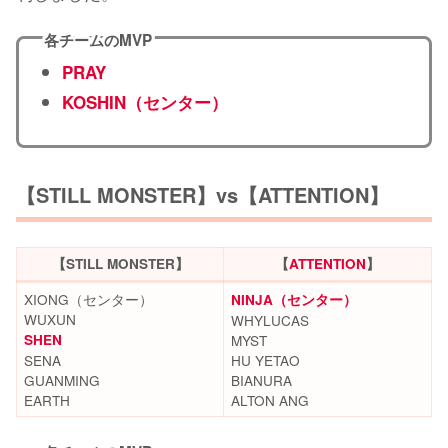
各チームのMVP
PRAY
KOSHIN（センター）
【STILL MONSTER】vs【ATTENTION】
【STILL MONSTER】
【
ATTENTION
】
XIONG（センター）
NINJA（センター）
WUXUN
WHYLUCAS
SHEN
MYST
SENA
HU YETAO
GUANMING
BIANURA
EARTH
ALTON ANG