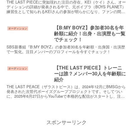
THE LAST PIECEに突如現れた注目の存在、KEI（ケイ）さん。オー
ディションの詳細が発表される中で、元ボイプラ（BOYS PLANET）
練習生として知られるKEIさんの参加が明らかになり、ファンの間で
一気に話題となりました。日本人...
【B:MY BOYZ】参加者30名を年
オーディション
齢順に紹介！出身・出演歴も一覧
でチェック！
SBS新番組『B:MY BOYZ』の参加者30名を年齢順・出身国・出演歴
で一覧化。注目メンバーのプロフィールを今すぐチェック！
【THE LAST PIECE】トレーニ
オーディション
ーは誰？メンバー30人を年齢順に
紹介
THE LAST PEACE（ザラストピース）は、2024年12月にBMSGから
発表された次世代ボーイズグループプロジェクトです。そしてつい
に、2025年6月27日からYouTubeで本格的な配信がスタートし、注目
度が一気に急上昇中！メンバ...
スポンサーリンク