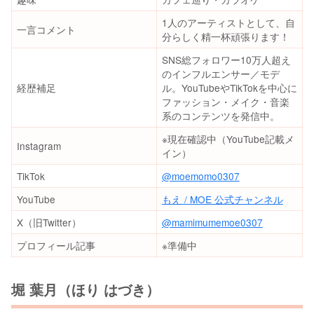
1人のアーティストとして、自
一言コメント
分らしく精一杯頑張ります！
SNS総フォロワー10万人超え
のインフルエンサー／モデ
経歴補足
ル。YouTubeやTikTokを中心に
ファッション・メイク・音楽
系のコンテンツを発信中。
※現在確認中（YouTube記載メ
Instagram
イン）
TikTok
@moemomo0307
YouTube
もえ / MOE 公式チャンネル
X（旧Twitter）
@mamimumemoe0307
プロフィール記事
※準備中
堀 葉月（ほり はづき）