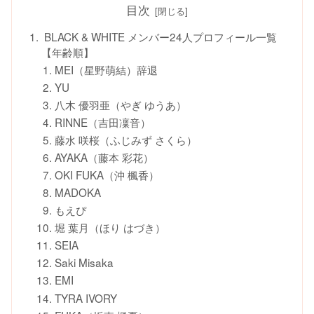
目次
BLACK & WHITE メンバー24人プロフィール一覧
【年齢順】
MEI（星野萌結）辞退
YU
八木 優羽亜（やぎ ゆうあ）
RINNE（吉田凜音）
藤水 咲桜（ふじみず さくら）
AYAKA（藤本 彩花）
OKI FUKA（沖 楓香）
MADOKA
もえぴ
堀 葉月（ほり はづき）
SEIA
Saki Misaka
EMI
TYRA IVORY