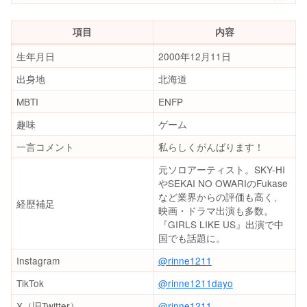
項目
内容
生年月日
2000年12月11日
出身地
北海道
MBTI
ENFP
趣味
ゲーム
一言コメント
私らしくがんばります！
元ソロアーティスト。SKY-HI
やSEKAI NO OWARIのFukase
など業界からの評価も高く、
経歴補足
映画・ドラマ出演も多数。
『GIRLS LIKE US』出演で中
国でも話題に。
Instagram
@rinne1211
TikTok
@rinne1211dayo
X（旧Twitter）
@rinne1211