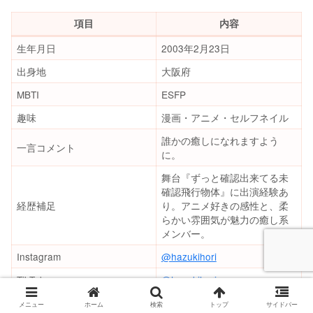
項目
内容
生年月日
2003年2月23日
出身地
大阪府
MBTI
ESFP
趣味
漫画・アニメ・セルフネイル
誰かの癒しになれますよう
一言コメント
に。
舞台『ずっと確認出来てる未
確認飛行物体』に出演経験あ
経歴補足
り。アニメ好きの感性と、柔
らかい雰囲気が魅力の癒し系
メンバー。
Instagram
@hazukihori
TikTok
@hazukihori
プロフィール記事
※準備中
メニュー
ホーム
検索
トップ
サイドバー