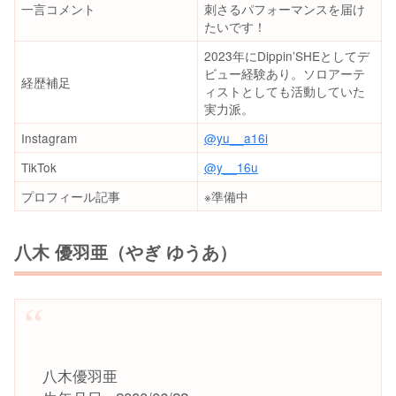
一言コメント
刺さるパフォーマンスを届け
たいです！
2023年にDippin’SHEとしてデ
ビュー経験あり。ソロアーテ
経歴補足
ィストとしても活動していた
実力派。
Instagram
@yu__a16i
TikTok
@y__16u
プロフィール記事
※準備中
八木 優羽亜（やぎ ゆうあ）
八木優羽亜