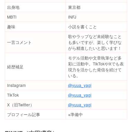
出身地
東京都
MBTI
INFJ
趣味
小説を書くこと
歌やラップなど未経験なこと
一言コメント
も多いですが、楽しく学びな
がら精進したいと思います！
モデル活動や文章執筆など多
彩に活動中。TikTokやXでも表
経歴補足
現力を活かした発信を続けて
いる。
Instagram
@yuua_yagi
TikTok
@yuua_yagi
X（旧Twitter）
@yuua_yagi
プロフィール記事
※準備中