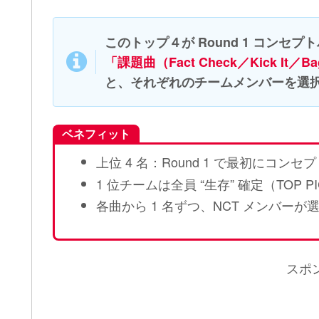
このトップ４が Round 1 コンセプ
「課題曲（Fact Check／Kick It／Bag
と、それぞれのチームメンバーを選
ベネフィット
上位 4 名：Round 1 で最初にコ
1 位チームは全員 “生存” 確定（TOP P
各曲から 1 名ずつ、NCT メンバーが選ぶ
スポ