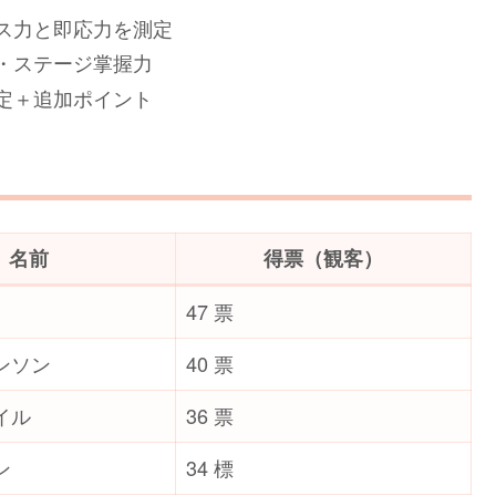
ス力と即応力を測定
・ステージ掌握力
定＋追加ポイント
名前
得票（観客）
47 票
）
ンソン
40 票
イル
36 票
ン
34 標