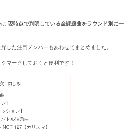
では
現時点で判明している全課題曲をラウンド別に一
上昇した注目メンバーもあわせてまとめました。
ックマークしておくと便利です！
次
題曲
イント
ミッション】
プトバトル課題曲
」 – NCT 127【カリスマ】